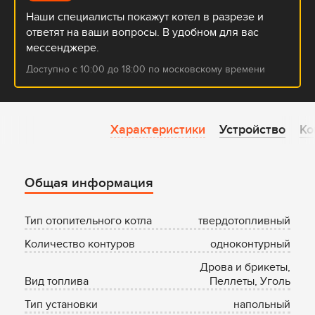
Наши специалисты покажут котел в разрезе и
ответят на ваши вопросы. В удобном для вас
мессенджере.
Доступно с 10:00 до 18:00 по московскому времени
Характеристики
Характеристики
Устройство
Ко
и
описание
котла
Общая информация
Тип отопительного котла
твердотопливный
Количество контуров
одноконтурный
Дрова и брикеты,
Вид топлива
Пеллеты, Уголь
Тип установки
напольный