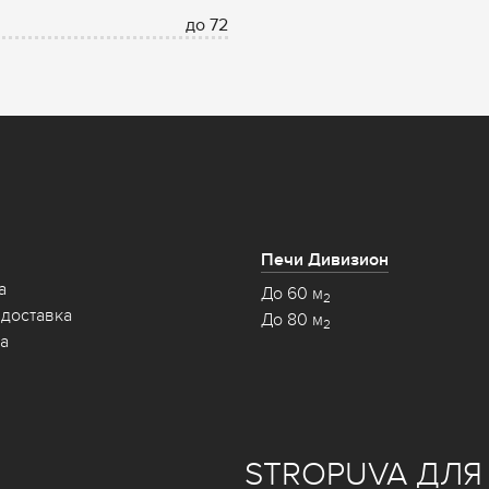
до 72
Печи Дивизион
а
До 60 м
2
 доставка
До 80 м
2
а
STROPUVA ДЛЯ