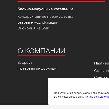
Блочно-модульные котельные
Конструктивные преимущества
Базовые модификации
Экономия на БМК
О КОМПАНИИ
Stropuva
Партне
Правовая информация
Стать п
Специа
Техниче
Для улучшения работы сайта и его взаимод
вы соглашаетесь с этим.
Узнать больше о co