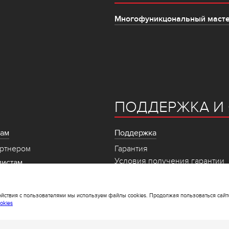
Многофуникцональный масте
ПОДДЕРЖКА И 
рам
Поддержка
артнером
Гарантия
Условия получения гарантии
листам
ская документация
ействия с пользователями мы используем файлы cookies. Продолжая пользоваться сайт
okies