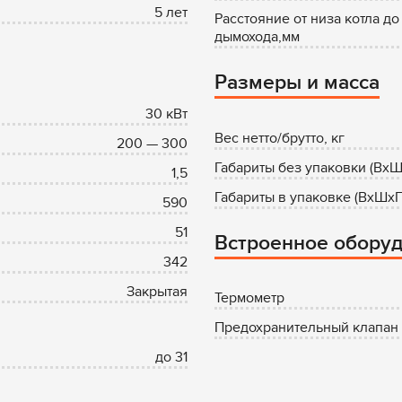
5 лет
Расстояние от низа котла до
дымохода,мм
Размеры и масса
30 кВт
Вес нетто/брутто, кг
200 — 300
Габариты без упаковки (ВхШ
1,5
Габариты в упаковке (ВхШхГ
590
51
Встроенное обору
342
Закрытая
Термометр
Предохранительный клапан 1
до 31