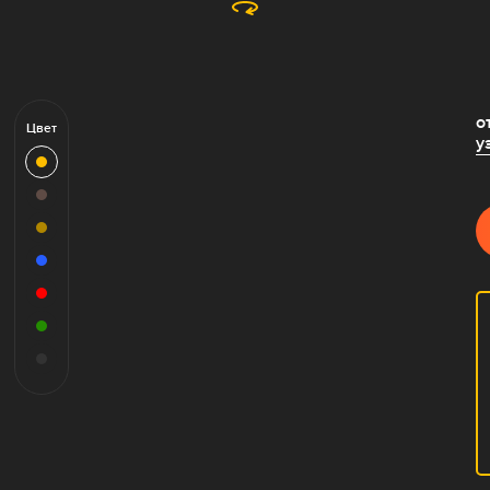
о
Цвет
у