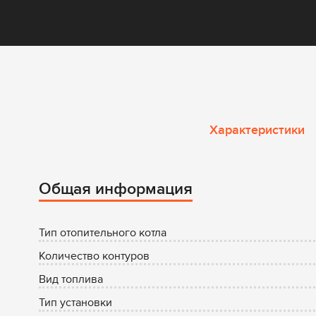
Характеристики
Характеристики
и
описание
котла
Общая информация
Тип отопительного котла
Количество контуров
Вид топлива
Тип установки