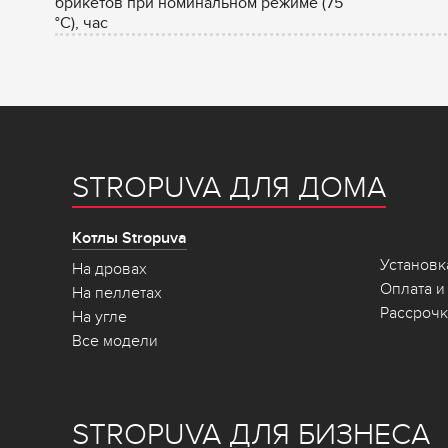
брикетов при номинальном режиме (75
°С), час
STROPUVA ДЛЯ ДОМА
Котлы Stropuva
Установк
На дровах
Оплата и
На пеллетах
Рассрочк
На угле
Все модели
STROPUVA ДЛЯ БИЗНЕСА